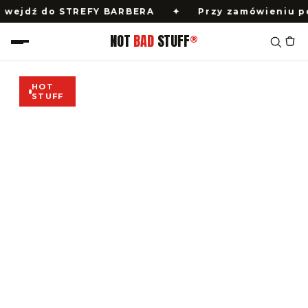
KUP
TERAZ
wejdź do STREFY BARBERA
✦
Przy zamówieniu powyż
→
NOT
BAD
STUFF
®
HOT
STUFF