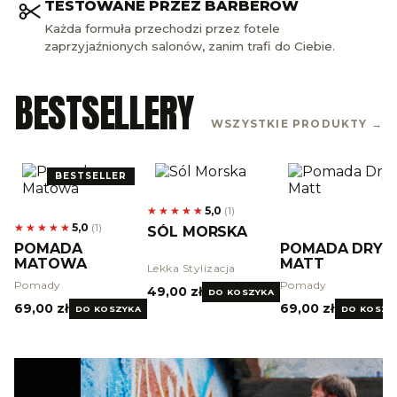
BEZ KOMPROMISÓW
Mocne działanie, uczciwe składy, brak ściemy. Po
prostu niezłe kosmetyki.
BESTSELLERY
WSZYSTKIE PRODUKTY →
BESTSELLER
★★★★★
★★★★★
5,0
(
1
)
★★★★★
★★★★★
5,0
(
1
)
SÓL MORSKA
POMADA
POMADA DRY
MATOWA
MATT
Lekka Stylizacja
Pomady
Pomady
49,00 zł
DO KOSZYKA
69,00 zł
69,00 zł
DO KOSZYKA
DO KOSZY