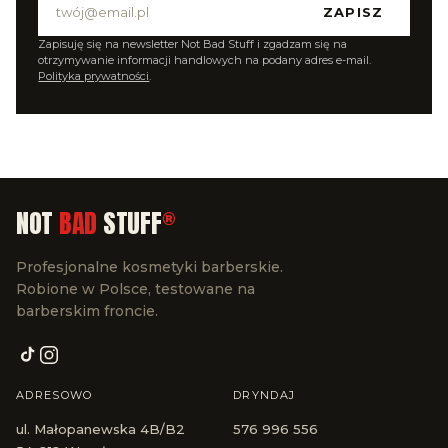
ZAPISZ
Zapisuję się na newsletter Not Bad Stuff i zgadzam się na
otrzymywanie informacji handlowych na podany adres e-mail.
Polityka prywatności
.
NOT
BAD
STUFF
®
Profesjonalne kosmetyki barberskie.
Robione w Polsce, testowane na
barberskim froncie.
ADRESOWO
DRYNDAJ
ul. Małopanewska 4B/B2
576 996 556