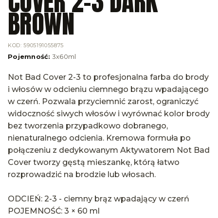
COVER 2-3 DARK
BROWN
KOD
:
5905191055875
Pojemność
:
3x60ml
Not Bad Cover 2-3 to profesjonalna farba do brody
i włosów w odcieniu ciemnego brązu wpadającego
w czerń. Pozwala przyciemnić zarost, ograniczyć
widoczność siwych włosów i wyrównać kolor brody
bez tworzenia przypadkowo dobranego,
nienaturalnego odcienia. Kremowa formuła po
połączeniu z dedykowanym Aktywatorem Not Bad
Cover tworzy gęstą mieszankę, którą łatwo
rozprowadzić na brodzie lub włosach.
ODCIEŃ: 2-3 - ciemny brąz wpadający w czerń
POJEMNOŚĆ: 3 × 60 ml