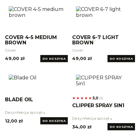
COVER 4-5 MEDIUM
COVER 6-7 LIGHT
BROWN
BROWN
Cover
Cover
49,00 zł
49,00 zł
DO KOSZYKA
DO KOSZYKA
★★★★★
★★★★★
5,0
(
1
)
BLADE OIL
CLIPPER SPRAY 5IN1
Dezynfekcja sprzętu
Dezynfekcja sprzętu
12,00 zł
DO KOSZYKA
34,00 zł
DO KOSZYKA