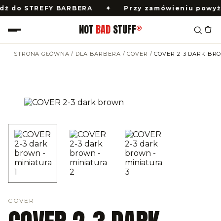
do STREFY BARBERA
✦
Przy zamówieniu powyżej 150
NOT
BAD
STUFF
®
STRONA GŁÓWNA
/
DLA BARBERA
/
COVER
/
COVER 2-3 DARK BR
COVER