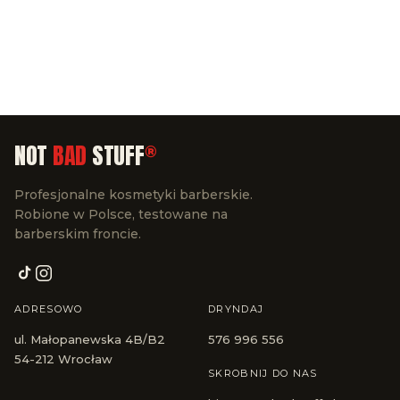
NOT
BAD
STUFF
®
Profesjonalne kosmetyki barberskie.
Robione w Polsce, testowane na
barberskim froncie.
ADRESOWO
DRYNDAJ
ul. Małopanewska 4B/B2
576 996 556
54-212 Wrocław
SKROBNIJ DO NAS