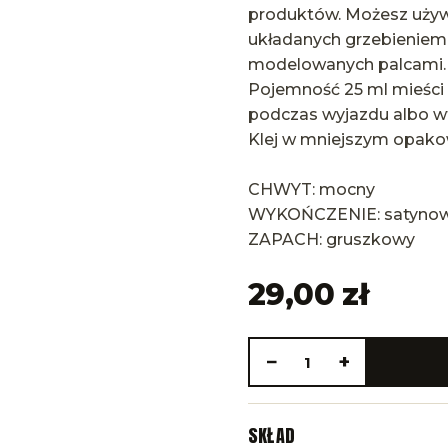
produktów. Możesz używ
układanych grzebieniem a
modelowanych palcami.
Pojemność 25 ml mieści 
podczas wyjazdu albo w
Klej w mniejszym opako
CHWYT: mocny
WYKOŃCZENIE: satynowe
ZAPACH: gruszkowy
29,00 zł
−
+
1
SKŁAD