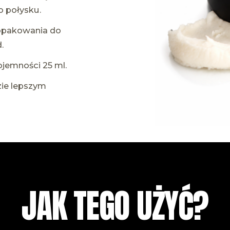
o połysku.
 opakowania do
.
ojemności 25 ml.
dzie lepszym
JAK TEGO UŻYĆ?