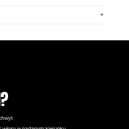
+
I?
chwyt
 włosy w nadanym kierunku