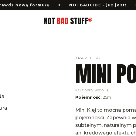
nową formułę
✦
NOTBADCIDE - już jest!
✦
Hur
NOT
BAD
STUFF
®
TRAVEL SIZE
MINI P
KOD
:
5905191055158
Pojemność
:
25ml
Mini Klej to mocna pom
pojemności. Zapewnia w
subtelnym, naturalnym 
ani kredowego efektu c