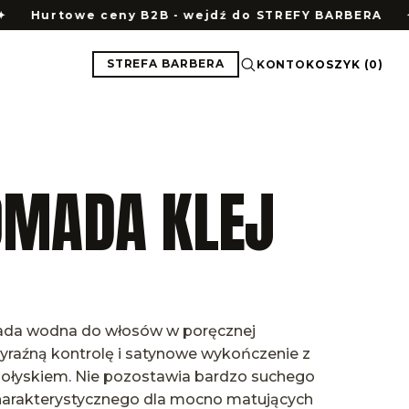
towe ceny B2B - wejdź do STREFY BARBERA
✦
Prz
STREFA BARBERA
KONTO
KOSZYK
(
0
)
OMADA KLEJ
ada wodna do włosów w poręcznej
yraźną kontrolę i satynowe wykończenie z
połyskiem. Nie pozostawia bardzo suchego
harakterystycznego dla mocno matujących