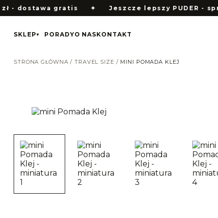
stawa gratis
✦
Jeszcze lepszy PUDER - sprawdź 
SKLEP
PORADY
O NAS
KONTAKT
▾
STRONA GŁÓWNA
/
TRAVEL SIZE
/
MINI POMADA KLEJ