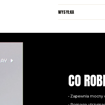
WYSYŁKA
CO ROB
• Zapewnia mocny 
• Pomaga utrzymać