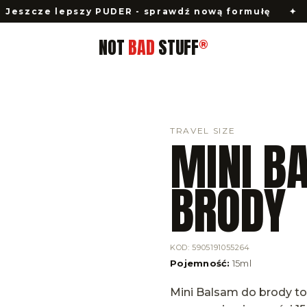
e lepszy PUDER - sprawdź nową formułę
✦
NOTBAD
NOT
BAD
STUFF
®
TRAVEL SIZE
MINI B
BRODY
KOD
:
5905191055264
Pojemność
:
15ml
Mini Balsam do brody to