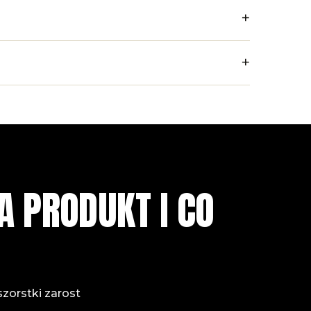
+
+
A PRODUKT I CO
szorstki zarost