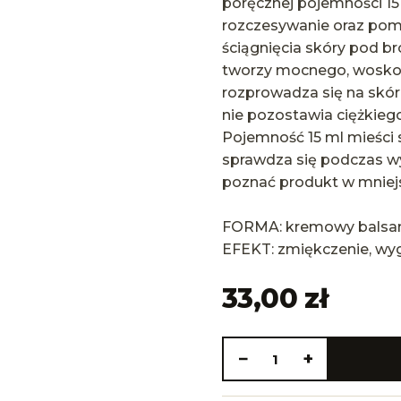
poręcznej pojemności 15 
rozczesywanie oraz pom
ściągnięcia skóry pod bro
tworzy mocnego, wosko
rozprowadza się na skór
nie pozostawia ciężkiego
Pojemność 15 ml mieści s
sprawdza się podczas wy
poznać produkt w mniejsz
FORMA: kremowy balsam
EFEKT: zmiękczenie, wygł
33,00 zł
−
+
1