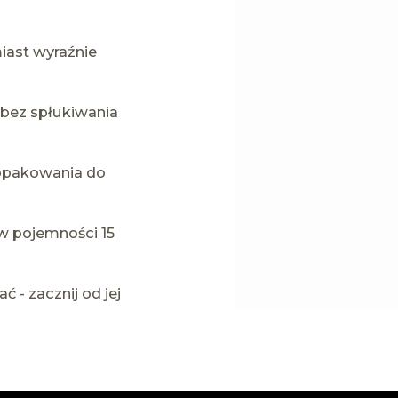
iast wyraźnie
 bez spłukiwania
 opakowania do
w pojemności 15
ć - zacznij od jej