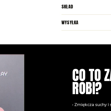
SKŁAD
WYSYŁKA
CO TO Z
ROBI?
• Zmiękcza suchy i 