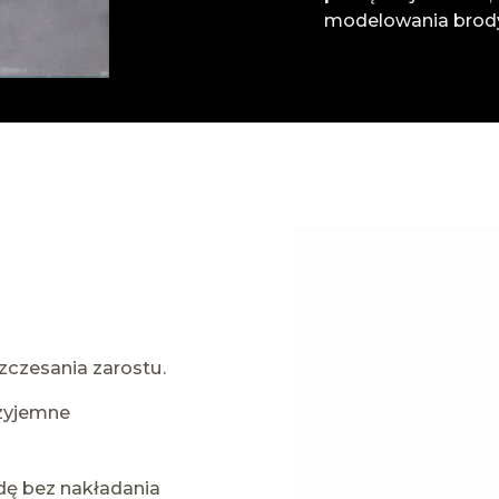
modelowania brody
zczesania zarostu.
zyjemne
dę bez nakładania