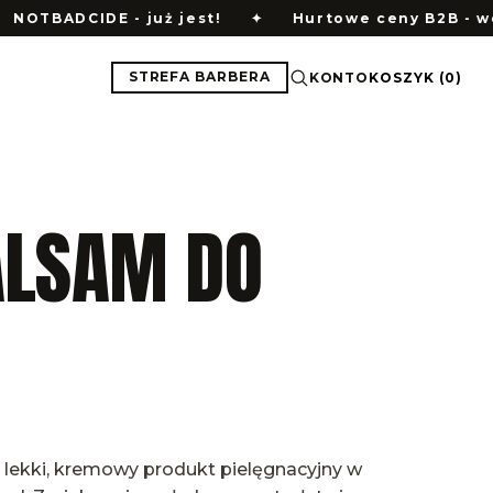
CIDE - już jest!
✦
Hurtowe ceny B2B - wejdź do
STREFA BARBERA
KONTO
KOSZYK
(
0
)
ALSAM DO
 lekki, kremowy produkt pielęgnacyjny w