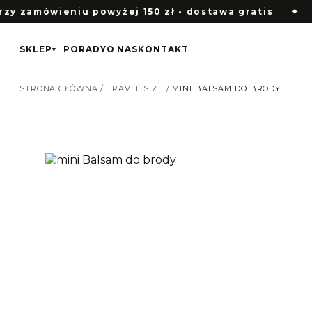
wieniu powyżej 150 zł - dostawa gratis
✦
Jeszcz
SKLEP
PORADY
O NAS
KONTAKT
▾
STRONA GŁÓWNA
/
TRAVEL SIZE
/
MINI BALSAM DO BRODY