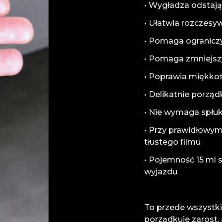
• Wygładza odstają
• Ułatwia rozczesy
• Pomaga ogranicz
• Pomaga zmniejszy
• Poprawia miękko
• Delikatnie porz
• Nie wymaga spłu
• Przy prawidłowym
tłustego filmu
• Pojemność 15 ml 
wyjazdu
To przede wszystki
porządkuje zarost,