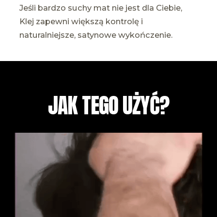
Jeśli bardzo suchy mat nie jest dla Ciebie,
Klej zapewni większą kontrolę i
naturalniejsze, satynowe wykończenie.
JAK TEGO UŻYĆ?