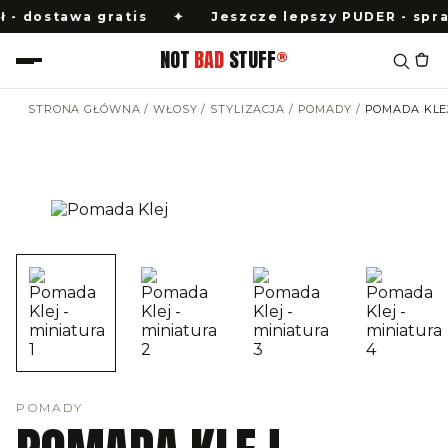
ostawa gratis
✦
Jeszcze lepszy PUDER - sprawdź 
NOT
BAD
STUFF
®
STRONA GŁÓWNA
/
WŁOSY
/
STYLIZACJA
/
POMADY
/
POMADA KLE
POMADY