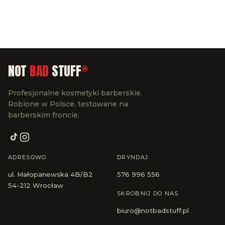
NOT
BAD
STUFF
®
Profesjonalne kosmetyki barberskie.
Robione w Polsce, testowane na
barberskim froncie.
ADRESOWO
DRYNDAJ
ul. Małopanewska 4B/B2
576 996 556
54-212 Wrocław
SKROBNIJ DO NAS
biuro@notbadstuff.pl