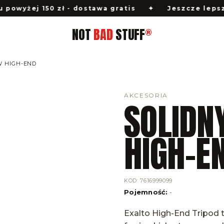
powyżej 150 zł - dostawa gratis
✦
Jeszcze lepsz
NOT
BAD
STUFF
®
W HIGH-END
AKCESORIA
SOLIDN
HIGH-E
KOD
:
7616999099
Pojemność
:
-
Exalto High-End Tripod t