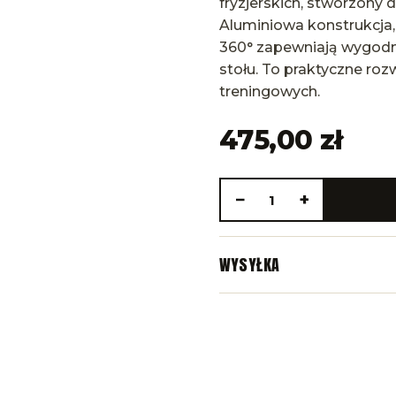
fryzjerskich, stworzony 
Aluminiowa konstrukcja,
360° zapewniają wygodn
stołu. To praktyczne roz
treningowych.
475,00 zł
−
+
1
WYSYŁKA