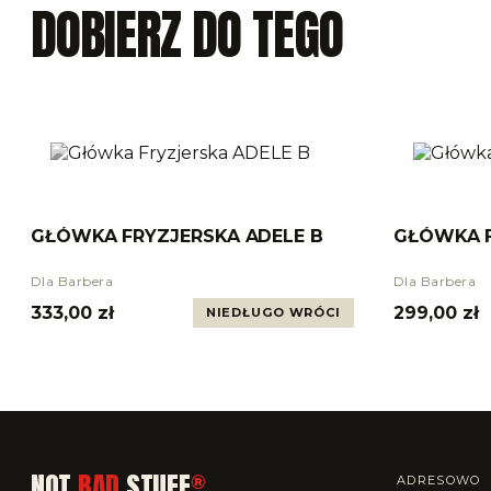
DOBIERZ DO TEGO
GŁÓWKA FRYZJERSKA ADELE B
GŁÓWKA F
Dla Barbera
Dla Barbera
333,00 zł
299,00 zł
NIEDŁUGO WRÓCI
NOT
BAD
STUFF
®
ADRESOWO