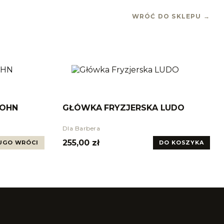
WRÓĆ DO SKLEPU →
JOHN
GŁÓWKA FRYZJERSKA LUDO
Dla Barbera
255,00 zł
UGO WRÓCI
DO KOSZYKA