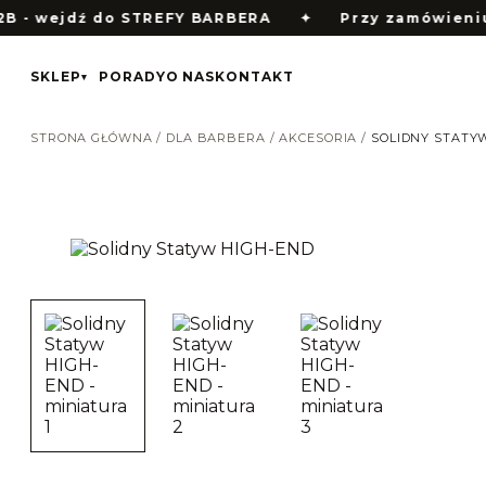
B - wejdź do STREFY BARBERA
✦
Przy zamówieniu 
SKLEP
PORADY
O NAS
KONTAKT
▾
STRONA GŁÓWNA
/
DLA BARBERA
/
AKCESORIA
/
SOLIDNY STATY