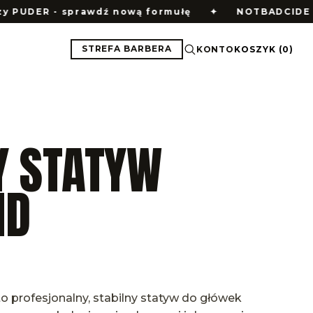
y PUDER - sprawdź nową formułę
✦
NOTBADCIDE - 
STREFA BARBERA
KONTO
KOSZYK
(
0
)
Y STATYW
ND
o profesjonalny, stabilny statyw do główek